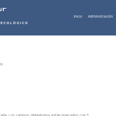
ur
Inicio
Administración
 ECOLÓGICO
os
cada.
Los campos obligatorios están marcados con
*